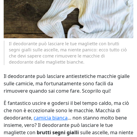
Il deodorante può lasciare le tue magliette con brutti
segni gialli sulle ascelle, ma niente panico: ecco tutto ciò
che devi sapere come rimuovere le macchie di
deodorante dalle magliette bianche.
Il deodorante può lasciare antiestetiche macchie gialle
sulle camicie, ma fortunatamente sono facili da
rimuovere quando sai come fare. Scoprilo qui!
È fantastico uscire e godersi il bel tempo caldo, ma ciò
che non è eccezionale sono le macchie. Macchia di
deodorante,
camicia bianca
... non stanno molto bene
insieme, vero? Il deodorante può lasciare le tue
magliette con
brutti segni gialli
sulle ascelle, ma niente