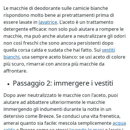
Le macchie di deodorante sulle camicie bianche
rispondono molto bene ai pretrattamenti prima di
essere lavate in
lavatrice
. L'aceto è un trattamento
detergente efficace: non solo può aiutare a rompere le
macchie, ma può anche aiutare a neutralizzare gli odori
non così freschi che sono ancora persistenti dopo
quella corsa calda e sudata che hai fatto. Sui
vestiti
bianchi
, usa sempre aceto bianco: se usi aceto di colore
più scuro, rimarrai con ancora più macchie da
affrontare.
Passaggio 2: immergere i vestiti
Dopo aver neutralizzato le macchie con l'aceto, puoi
aiutare ad abbattere ulteriormente le macchie
immergendo gli indumenti durante la notte in un
detersivo come Breeze. Se conduci una vita frenetica,
amerai quanto sia facile: mescola semplicemente
acqua
calda
e Breeze come se stessi
lavando le mani
e lascia i