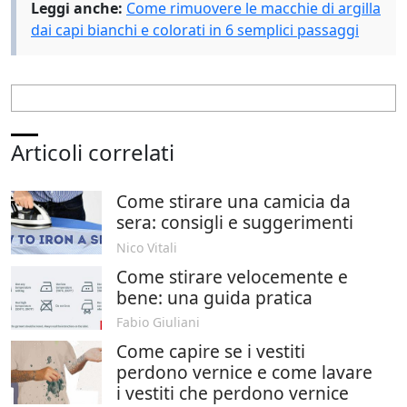
Leggi anche:
Come rimuovere le macchie di argilla
dai capi bianchi e colorati in 6 semplici passaggi
Articoli correlati
Come stirare una camicia da
sera: consigli e suggerimenti
Nico Vitali
Come stirare velocemente e
bene: una guida pratica
Fabio Giuliani
Come capire se i vestiti
perdono vernice e come lavare
i vestiti che perdono vernice