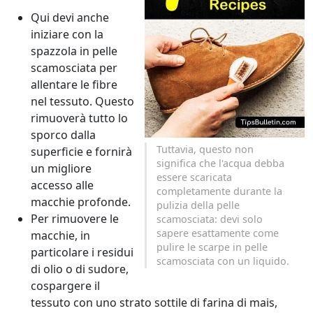
Qui devi anche
iniziare con la
spazzola in pelle
scamosciata per
allentare le fibre
nel tessuto. Questo
rimuoverà tutto lo
sporco dalla
Tuttavia, questo non
superficie e fornirà
significa che l'acqua debba
un migliore
essere scaricata
accesso alle
completamente durante la
macchie profonde.
pulizia della pelle
Per rimuovere le
scamosciata: devi solo
sapere esattamente come
macchie, in
pulire le scarpe in pelle
particolare i residui
scamosciata con un liquido.
di olio o di sudore,
cospargere il
tessuto con uno strato sottile di farina di mais,