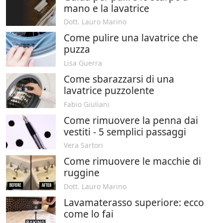
mano e la lavatrice
Dott. Lauro Marino
Come pulire una lavatrice che
puzza
Lisa Guerra
Come sbarazzarsi di una
lavatrice puzzolente
Fabio Giuliani
Come rimuovere la penna dai
vestiti - 5 semplici passaggi
Vera Sartori
Come rimuovere le macchie di
ruggine
Dott. Lauro Marino
Lavamaterasso superiore: ecco
come lo fai