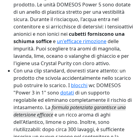
prodotto. Le unità DOMESOS Power 5 sono dotate
di un anello di plastica stretto per una vestibilità
sicura. Durante il risciacquo, l'acqua entra nel
contenitore e si arricchisce di detersivi: i tensioattivi
anionici e non ionici nei
cubetti forniscono una
schiuma soffice
e
un'efficace rimozione
delle
impurità. Puoi scegliere tra aromi di magnolia,
lavanda, lime, oceano o valanghe di ghiaccio e per
l'igiene usa Crystal Purity con cloro attivo.
Con una clip standard, dovresti stare attento: un
prodotto che scivola accidentalmente nello scarico
può ostruire lo scarico. I
blocchi
wc DOMESOS
"Power 3 in 1" sono
dotati
di un supporto
regolabile ed eliminano completamente il rischio di
intasamento. La
formula potenziata garantisce una
detersione efficace
e un ricco aroma di aghi
dell'Atlantico, limone o pino. Inoltre, sono
riutilizzabili: dopo circa 300 lavaggi, è sufficiente
inserire un nuovo sapone nel contenitore e la