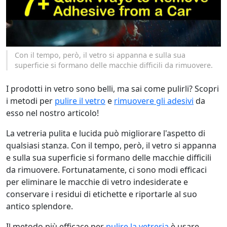
Con il tempo, però, il vetro si appanna e sulla sua
superficie si formano delle macchie difficili da rimuovere.
I prodotti in vetro sono belli, ma sai come pulirli? Scopri
i metodi per
pulire il vetro
e
rimuovere gli adesivi
da
esso nel nostro articolo!
La vetreria pulita e lucida può migliorare l'aspetto di
qualsiasi stanza. Con il tempo, però, il vetro si appanna
e sulla sua superficie si formano delle macchie difficili
da rimuovere. Fortunatamente, ci sono modi efficaci
per eliminare le macchie di vetro indesiderate e
conservare i residui di etichette e riportarle al suo
antico splendore.
Il metodo più efficace per
pulire la vetreria
è usare