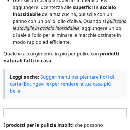
Utensili da cucina e superfici in metallo. Per
aggiungere lucentezza alle
superfici in acciaio
inossidabile
della tua cucina, puliscile con un
panno con un po' di olio d'oliva. Quando si
puliscono
le stoviglie in acciaio inossidabile
, aggiungere un po'
di sale all'olio per eliminare le macchie ostinate in
modo rapido ed efficiente.
Qualche accorgimento in più per pulire con
prodotti
naturali fatti in casa
Leggi anche:
Suggerimenti per piantare fiori di
carta (Boungeville) per rendere la tua casa più
bella
I
prodotti per la pulizia insoliti
che possono